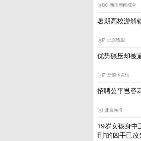
36
新浪新闻综合
暑期高校游解
7
北京晚报
优势碾压却被逼
7
新浪体育讯
招聘公平岂容
北京晚报
19岁女孩身中
刑”的凶手已改