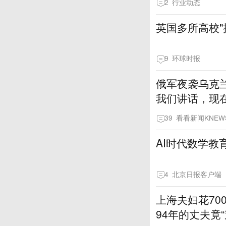
2
行业动态
英国多所高校"
9
环球时报
俄军夜袭乌克
我们讲话，现
39
看看新闻KNEW
AI时代数学教
4
北京日报客户端
上海夫妇花70
94年的丈夫竟“