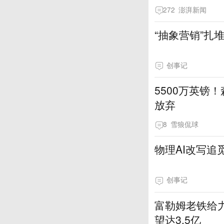
272
澎湃新闻
“抽象营销”扎
创事记
5500万英镑
放弃
8
雪狼侃球
物理AI改写追
创事记
富勒姆老铁给
望达3.5亿