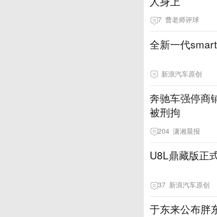
人身上
7
曹老师评球
全新一代smar
新浪汽车原创
奔驰车强停商
被刑拘
204
潇湘晨报
U8L鼎藏版正式
37
新浪汽车原创
于东来公布胖