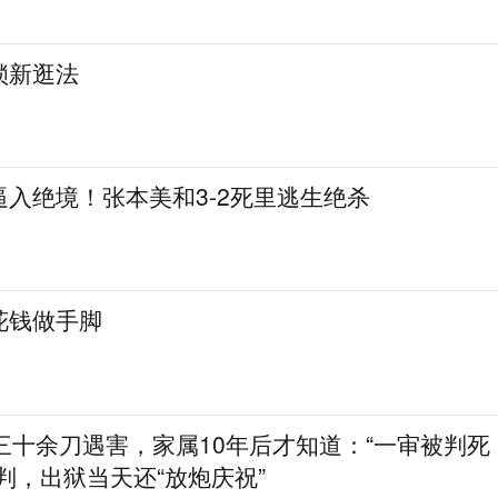
锁新逛法
入绝境！张本美和3-2死里逃生绝杀
花钱做手脚
三十余刀遇害，家属10年后才知道：“一审被判死
判，出狱当天还“放炮庆祝”