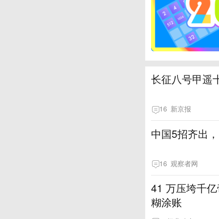
长征八号甲遥
16
新京报
中国5招齐出，
16
观察者网
41 万压垮千
糊涂账