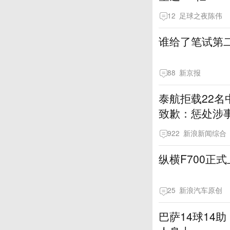
12
足球之夜陈伟
谁给了笔试第
88
新京报
泰航拒载22名
致歉：惩处涉
922
新浪新闻综合
纵横F700正式
25
新浪汽车原创
巴萨14球14