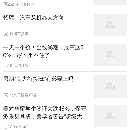
术核武器
262
中国新闻网
招聘丨汽车及机器人方向
智能车参考
一天一个价！全线暴涨，最高达5
0%，家长坐不住了
18
实时速报
暑期"高大衔接班"有必要上吗
北京日报客户端
美对华留学生签证大跌46%，保守
派乐见其成，美学者警告“超级大国
的自杀”
17
行业动态