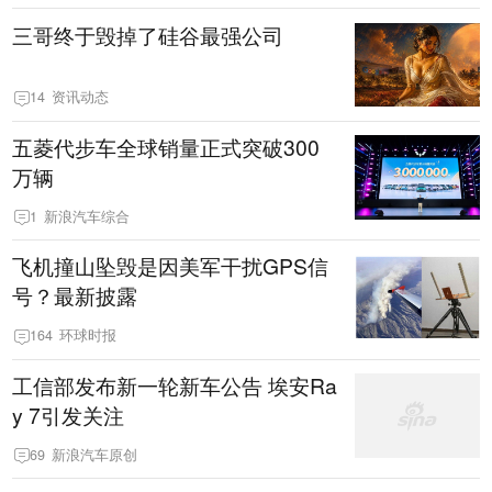
三哥终于毁掉了硅谷最强公司
14
资讯动态
五菱代步车全球销量正式突破300
万辆
1
新浪汽车综合
飞机撞山坠毁是因美军干扰GPS信
号？最新披露
164
环球时报
工信部发布新一轮新车公告 埃安Ra
y 7引发关注
69
新浪汽车原创