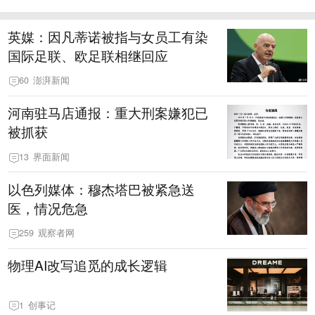
英媒：因凡蒂诺被指与女员工有染
国际足联、欧足联相继回应
60
澎湃新闻
河南驻马店通报：重大刑案嫌犯已
被抓获
13
界面新闻
以色列媒体：穆杰塔巴被紧急送
医，情况危急
259
观察者网
物理AI改写追觅的成长逻辑
1
创事记