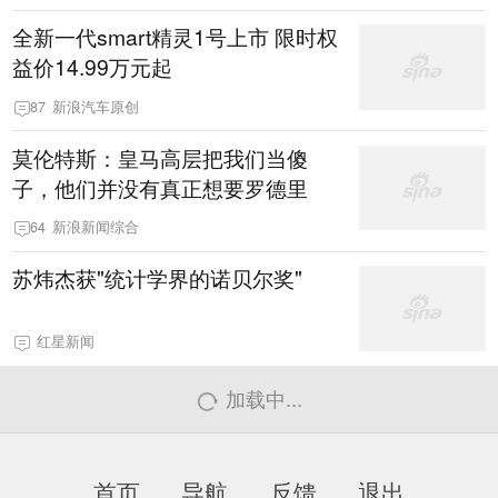
全新一代smart精灵1号上市 限时权
益价14.99万元起
87
新浪汽车原创
莫伦特斯：皇马高层把我们当傻
子，他们并没有真正想要罗德里
64
新浪新闻综合
苏炜杰获"统计学界的诺贝尔奖"
红星新闻
加载中...
首页
导航
反馈
退出