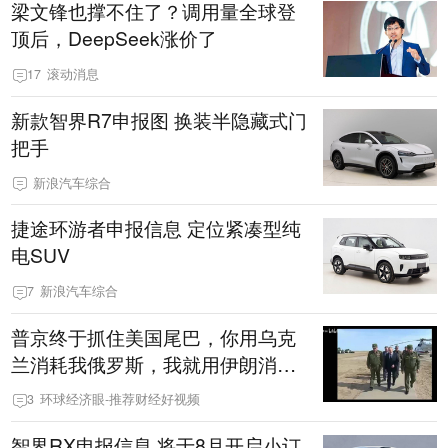
梁文锋也撑不住了？调用量全球登
顶后，DeepSeek涨价了
17
滚动消息
新款智界R7申报图 换装半隐藏式门
把手
新浪汽车综合
捷途环游者申报信息 定位紧凑型纯
电SUV
7
新浪汽车综合
普京终于抓住美国尾巴，你用乌克
兰消耗我俄罗斯，我就用伊朗消耗
你，震撼来袭
3
环球经济眼-推荐财经好视频
智界RX申报信息 将于8月开启小订