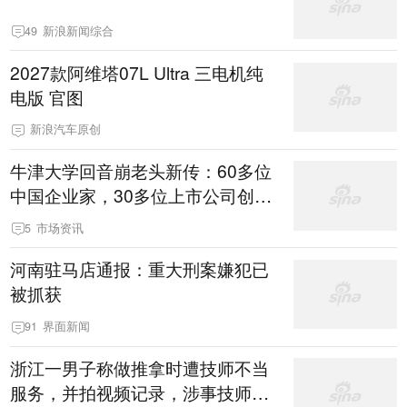
49
新浪新闻综合
2027款阿维塔07L Ultra 三电机纯
电版 官图
新浪汽车原创
牛津大学回音崩老头新传：60多位
中国企业家，30多位上市公司创始
人，每人108万人民币学费！被崩
5
市场资讯
了
河南驻马店通报：重大刑案嫌犯已
被抓获
91
界面新闻
浙江一男子称做推拿时遭技师不当
服务，并拍视频记录，涉事技师：