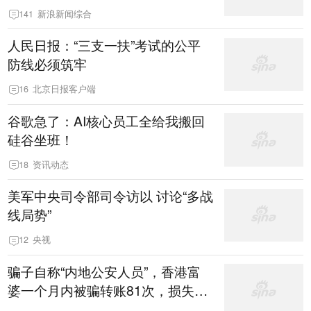
怎么可以这样坑我呢
141
新浪新闻综合
人民日报：“三支一扶”考试的公平
防线必须筑牢
16
北京日报客户端
谷歌急了：AI核心员工全给我搬回
硅谷坐班！
18
资讯动态
美军中央司令部司令访以 讨论“多战
线局势”
12
央视
骗子自称“内地公安人员”，香港富
婆一个月内被骗转账81次，损失约
6894万港元