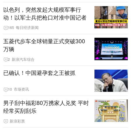
以色列，突然发起大规模军事行
动！以军士兵把枪口对准中国记者
165
每日经济新闻
五菱代步车全球销量正式突破300
万辆
2
新浪汽车综合
已确认！中国避孕套之王被抓
10
市场资讯
男子刮中福彩80万携家人兑奖 平时
经常买刮刮乐
新浪彩票