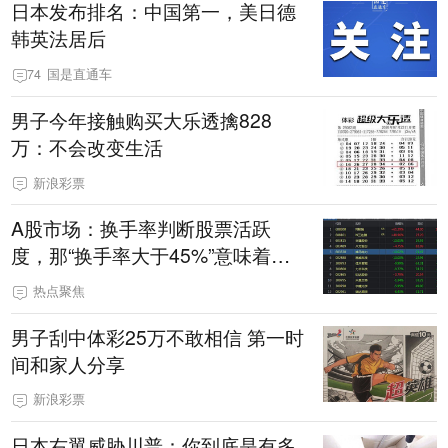
日本发布排名：中国第一，美日德
韩英法居后
74
国是直通车
男子今年接触购买大乐透擒828
万：不会改变生活
新浪彩票
A股市场：换手率判断股票活跃
度，那“换手率大于45%”意味着什
么，你知道吗？
热点聚焦
男子刮中体彩25万不敢相信 第一时
间和家人分享
新浪彩票
日本右翼威胁川普：你到底是有多