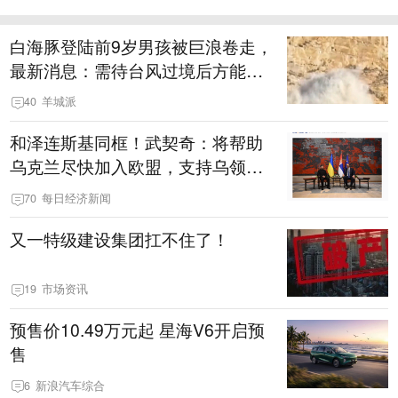
白海豚登陆前9岁男孩被巨浪卷走，
最新消息：需待台风过境后方能推
进海上搜寻
40
羊城派
和泽连斯基同框！武契奇：将帮助
乌克兰尽快加入欧盟，支持乌领土
完整
70
每日经济新闻
又一特级建设集团扛不住了！
19
市场资讯
预售价10.49万元起 星海V6开启预
售
6
新浪汽车综合