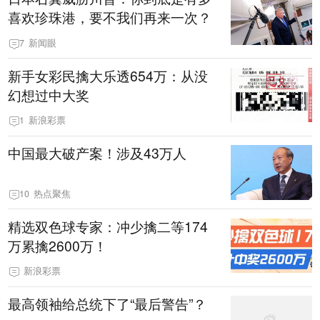
喜欢珍珠港，要不我们再来一次？
7
新闻眼
新手女彩民擒大乐透654万：从没
幻想过中大奖
1
新浪彩票
中国最大破产案！涉及43万人
10
热点聚焦
精选双色球专家：冲少擒二等174
万累擒2600万！
新浪彩票
最高领袖给总统下了“最后警告”？