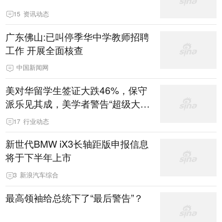
15
资讯动态
广东佛山:已叫停季华中学教师招聘
工作 开展全面核查
中国新闻网
美对华留学生签证大跌46%，保守
派乐见其成，美学者警告“超级大国
的自杀”
17
行业动态
新世代BMW iX3长轴距版申报信息
将于下半年上市
3
新浪汽车综合
最高领袖给总统下了“最后警告”？