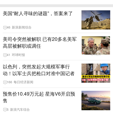
美国“耐人寻味的谜题”，答案来了
46
新浪新闻综合
美司令突然被解职 已有20多名美军
高层被解职或调任
41
环球时报
以色列，突然发起大规模军事行
动！以军士兵把枪口对准中国记者
166
每日经济新闻
预售价10.49万元起 星海V6开启预
售
5
新浪汽车综合