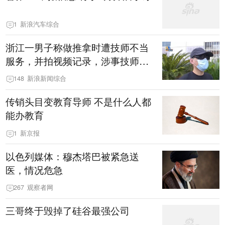
1
新浪汽车综合
浙江一男子称做推拿时遭技师不当
服务，并拍视频记录，涉事技师：
怎么可以这样坑我呢
148
新浪新闻综合
传销头目变教育导师 不是什么人都
能办教育
1
新京报
以色列媒体：穆杰塔巴被紧急送
医，情况危急
267
观察者网
三哥终于毁掉了硅谷最强公司