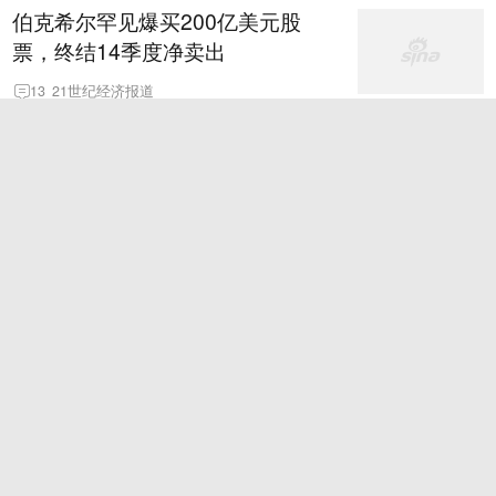
伯克希尔罕见爆买200亿美元股
票，终结14季度净卖出
13
21世纪经济报道
精选双色球专家：冲少擒二等174
万累擒2600万！
新浪彩票
日本右翼威胁川普：你到底是有多
喜欢珍珠港，要不我们再来一次？
6
新闻眼
2027款阿维塔07L Ultra 三电机纯
电版 官图
新浪汽车原创