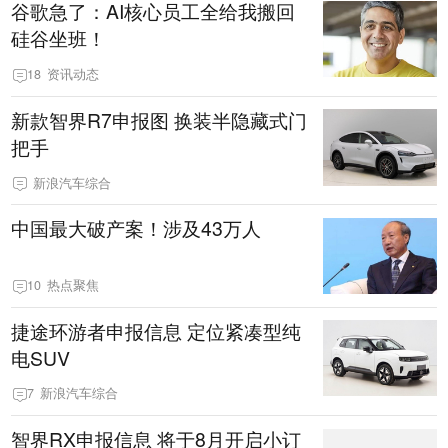
谷歌急了：AI核心员工全给我搬回
硅谷坐班！
18
资讯动态
新款智界R7申报图 换装半隐藏式门
把手
新浪汽车综合
中国最大破产案！涉及43万人
10
热点聚焦
捷途环游者申报信息 定位紧凑型纯
电SUV
7
新浪汽车综合
智界RX申报信息 将于8月开启小订