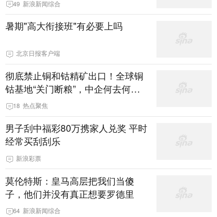
49
新浪新闻综合
暑期"高大衔接班"有必要上吗
北京日报客户端
彻底禁止铜和钴精矿出口！全球铜
钴基地“关门断粮”，中企何去何
从！
18
热点聚焦
男子刮中福彩80万携家人兑奖 平时
经常买刮刮乐
新浪彩票
莫伦特斯：皇马高层把我们当傻
子，他们并没有真正想要罗德里
64
新浪新闻综合