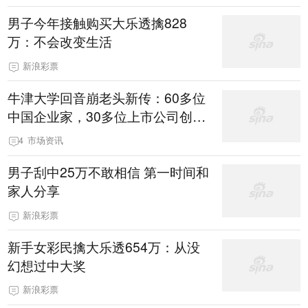
男子今年接触购买大乐透擒828
万：不会改变生活
新浪彩票
牛津大学回音崩老头新传：60多位
中国企业家，30多位上市公司创始
人，每人108万人民币学费！被崩
4
市场资讯
了
男子刮中25万不敢相信 第一时间和
家人分享
新浪彩票
新手女彩民擒大乐透654万：从没
幻想过中大奖
新浪彩票