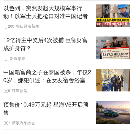
以色列，突然发起大规模军事行
动！以军士兵把枪口对准中国记者
200
每日经济新闻
12亿得主中奖后4次被捕 巨额财富
成护身符？
新浪彩票
中国籍富商之子在泰国被杀，年仅2
0岁，嫌犯供述：在女友宿舍浴室发
现他，持刀询问身份时发生拉扯
8
红星新闻
预售价10.49万元起 星海V6开启预
售
7
新浪汽车综合