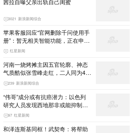
茜拉自曝父亲出轨自己闺蜜
3021
新浪新闻综合
苹果客服回应“官网删除千问使用手
册”：暂无相关智能功能，正在申请
中
红星新闻
河南一烧烤摊主因五官轮廓、神态
气质酷似张雪峰走红，二人同为42
岁，家中都有一个女儿
239
新浪新闻综合
“伟哥”成分或有抗癌潜力：以色列
研究人员发现西地那非或能抑制癌
细胞转移扩散
97
红星新闻
和泽连斯基同框！武契奇：将帮助