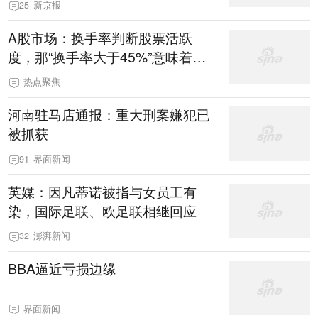
25
新京报
A股市场：换手率判断股票活跃
度，那“换手率大于45%”意味着什
么，你知道吗？
热点聚焦
河南驻马店通报：重大刑案嫌犯已
被抓获
91
界面新闻
英媒：因凡蒂诺被指与女员工有
染，国际足联、欧足联相继回应
32
澎湃新闻
BBA逼近亏损边缘
界面新闻