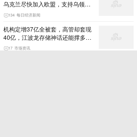
乌克兰尽快加入欧盟，支持乌领土
完整
134
每日经济新闻
机构定增37亿全被套，高管却套现
40亿，江波龙存储神话还能撑多
久？
17
市场资讯
十多万人报名的考试，成绩全部作
废，公平么？
125
新浪新闻综合
伊朗总统被曝与最高领袖在昏暗汽
车内会面，几分钟里只能靠声音交
谈难辨真假
22
行业动态
苹果全球高端手机市占率降至6
5%，三星占19%