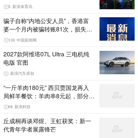
3
新浪体育讯
骗子自称“内地公安人员”，香港富
婆一个月内被骗转账81次，损失约
6894万港元
139
中国新闻网
2027款阿维塔07L Ultra 三电机纯
电版 官图
新浪汽车原创
“一斤羊肉180元” 西贝贾国龙再入
局鲜羊餐饮：羊肉串8元起，部分店
员来自西贝，网友：更贵了？
68
新浪科技
丘成桐再谈邓煜、王虹获奖：新一
代青年学者展露锋芒